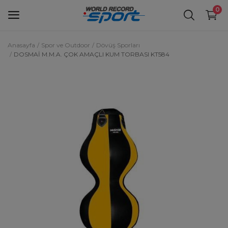
0
Anasayfa
Spor ve Outdoor
Dövüş Sporları
DOSMAİ M.M.A. ÇOK AMAÇLI KUM TORBASI KT584
Spor ve Outdoor
Pilates & Yoga ve Jimnastik
Giyim & Aksesuar
TV, Ses ve Görüntü Sistemleri
Cep Telefonu Aksesuar
Favorilerim
İletişim
Blog