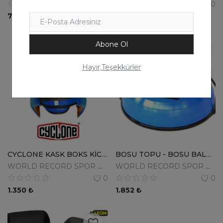
0
0
780
₺
2.500
₺
Abone Ol
Hayır,Teşekkürler
CYCLONE KASK BOKS KİCKBOKS MUAYTHAİ KORUMA KASKI FİGHTCLUB
BOSU TOPU - BOSU BALL- BS616 - MAVİ + POMPA
WORLD RECORD SPOR MALZ.SAN.TİC.LTD.ŞTİ.
WORLD RECORD SPOR MALZ.SAN.TİC.LTD.ŞTİ.
0
0
1.350
₺
1.852
₺