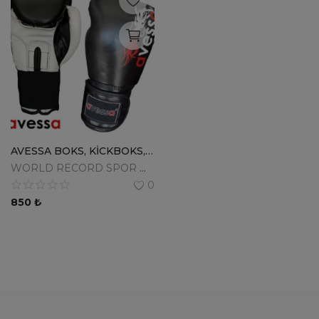
AVESSA BOKS, KİCKBOKS, MUAYTHAİ DÖVÜŞ Eldiveni FİGHTCLUB
WORLD RECORD SPOR MALZ.SAN.TİC.LTD.ŞTİ.
0
850
₺