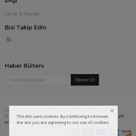
Bilgi
Şartlar & Koşullar
Bizi Takip Edin
Haber Bülteni
Abone Ol
Copyright © 2019, WORLD RECORD SPOR
MALZ.SAN.TİC.LTD.ŞTİ., Tüm hakları saklıdır. Tasarım:
Safir
This site uses cookies. By continuing to browse
the site you are agreeing to our use of cookies.
Medya