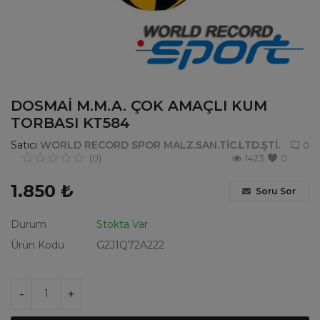
Hakkımızda
Giriş
Hesap Oluştur
DOSMAİ M.M.A. ÇOK AMAÇLI KUM
TRY (₺)
TORBASI KT584
Satıcı
WORLD RECORD SPOR MALZ.SAN.TİC.LTD.ŞTİ.
0
(0)
1423
0
1.850
₺
Soru Sor
Durum
Stokta Var
Ürün Kodu
G2J1Q72A222
-
+