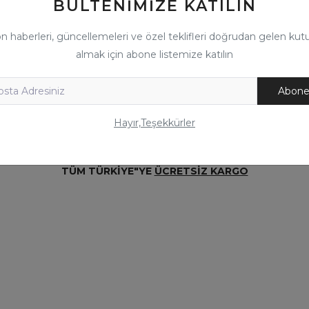
BÜLTENIMIZE KATILIN
AMBALAJI BOZULMAMIŞ VE KULLANILMAMIŞ OLMASI DURUM
n haberleri, güncellemeleri ve özel teklifleri doğrudan gelen ku
N BİZİM TARAFIMIZDAN DOĞRU BİR ŞEKİLDE KARGOLANMASI
almak için abone listemize katılın
ALICIYA AİTTİR.
Abone
Hayır,Teşekkürler
EKLEŞTİRDİĞİMİZ SATIŞLARDA ALMIŞ OLDUĞUMUZ POZİTİ
ECEĞİ VEYA YAŞAYACAĞINIZ BİR PROBLEMDE ALACAĞINIZ 
TÜM TÜRKİYE"YE
ÜCRETSİZ KARGO