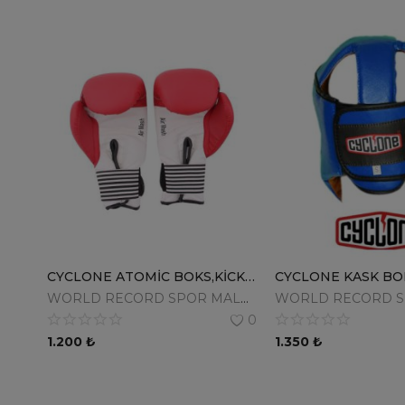
CYCLONE ATOMİC BOKS,KİCKBOKS, MUAYTHAİ DÖVÜŞ ELDİVENİ FİGHT CLUB
WORLD RECORD SPOR MALZ.SAN.TİC.LTD.ŞTİ.
0
1.200
₺
1.350
₺