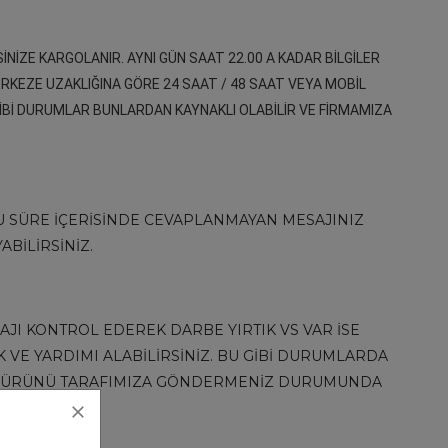
İNİZE KARGOLANIR. AYNI GÜN SAAT 22.00 A KADAR BİLGİLER
RKEZE UZAKLIĞINA GÖRE 24 SAAT / 48 SAAT VEYA MOBİL
İBİ DURUMLAR BUNLARDAN KAYNAKLI OLABİLİR VE FİRMAMIZA
R. BU SÜRE İÇERİSİNDE CEVAPLANMAYAN MESAJINIZ
BİLİRSİNİZ.
JI KONTROL EDEREK DARBE YIRTIK VS VAR İSE
VE YARDIMI ALABİLİRSİNİZ. BU GİBİ DURUMLARDA
DA ÜRÜNÜ TARAFIMIZA GÖNDERMENİZ DURUMUNDA