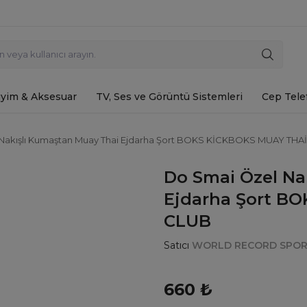
iyim & Aksesuar
TV, Ses ve Görüntü Sistemleri
Cep Tele
Nakışlı Kumaştan Muay Thai Ejdarha Şort BOKS KİCKBOKS MUAY THA
Do Smai Özel Na
Ejdarha Şort B
CLUB
Satıcı
WORLD RECORD SPOR M
660
₺