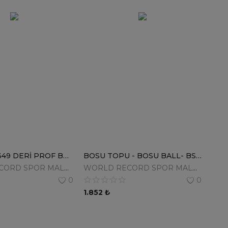
DOSmai EL349 DERİ PROF BOKS,KİCKBOKS,MUAYTHAİ, DÖVÜŞ ELDİVENİ FİGHT CLUB
BOSU TOPU - BOSU BALL- BS616 - MAVİ + POMPA
WORLD RECORD SPOR MALZ.SAN.TİC.LTD.ŞTİ.
WORLD RECORD SPOR MALZ.SAN.TİC.LTD.ŞTİ.
0
0
1.852
₺