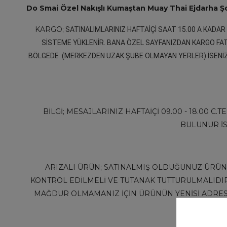
Do Smai Özel Nakışlı Kumaştan Muay Thai Ejdarha
KARGO;
SATINALIMLARINIZ HAFTAİÇİ SAAT 15.00 A KADAR 
SİSTEME YÜKLENİR. BANA ÖZEL SAYFANIZDAN KARGO FAT
BÖLGEDE (MERKEZDEN UZAK ŞUBE OLMAYAN YERLER) İSENİZ 
BİLGİ; MESAJLARINIZ HAFTAİÇİ 09.00 - 18.00 C
BULUNUR İS
ARIZALI ÜRÜN; SATINALMIŞ OLDUĞUNUZ ÜRÜN 
KONTROL EDİLMELİ VE TUTANAK TUTTURULMALIDIR
MAĞDUR OLMAMANIZ İÇİN ÜRÜNÜN YENİSİ ADRE