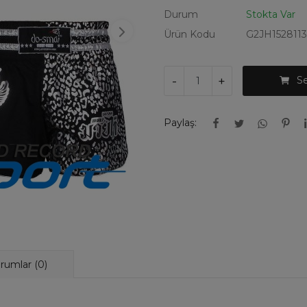
Durum
Stokta Var
Ürün Kodu
G2JH1528113
-
+
S
Paylaş:
rumlar (0)