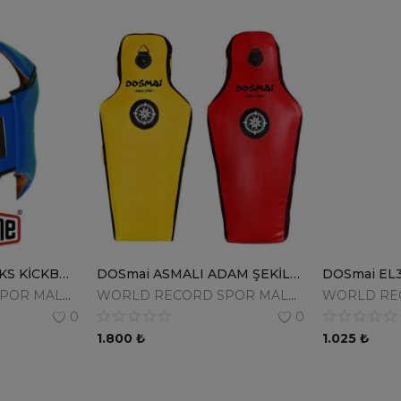
CYCLONE KASK BOKS KİCKBOKS MUAYTHAİ KORUMA KASKI FİGHTCLUB
DOSmai ASMALI ADAM ŞEKİLLİ KUM TORBASI KT600
WORLD RECORD SPOR MALZ.SAN.TİC.LTD.ŞTİ.
WORLD RECORD SPOR MALZ.SAN.TİC.LTD.ŞTİ.
0
0
1.800
₺
1.025
₺