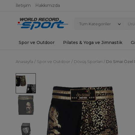
İletişim
Hakkımızda
Tüm Kategoriler
Spor ve Outdoor
Pilates & Yoga ve Jimnastik
G
Anasayfa
Spor ve Outdoor
Dövüş Sporları
Do Smai Özel 