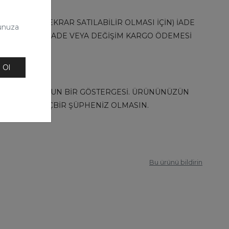
UNDA (TEKRAR SATILABİLİR OLMASI İÇİN) İADE
tunuza
 DURUMUNDA İADE VEYA DEĞİŞİM KARGO ÖDEMESİ
 Ol
F PUANLAR BUNUN BİR GÖSTERGESİ. ÜRÜNÜNÜZÜN
DESTEKTEN HİÇBİR ŞÜPHENİZ OLMASIN.
Bu ürünü bildirin