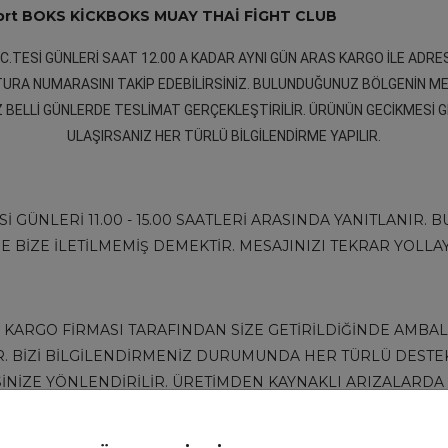
 Şort BOKS KİCKBOKS MUAY THAİ FİGHT CLUB
C.TESİ GÜNLERİ SAAT 12.00 A KADAR AYNI GÜN ARAS KARGO İLE ADRES
URA NUMARASINI TAKİP EDEBİLİRSİNİZ. BULUNDUĞUNUZ BÖLGENİN ME
BELLİ GÜNLERDE TESLİMAT GERÇEKLEŞTİRİLİR. ÜRÜNÜN GECİKMESİ G
ULAŞIRSANIZ HER TÜRLÜ BİLGİLENDİRME YAPILIR.
.TESİ GÜNLERİ 11.00 - 15.00 SAATLERİ ARASINDA YANITLANI
E BİZE İLETİLMEMİŞ DEMEKTİR. MESAJINIZI TEKRAR YOLLAYA
KARGO FİRMASI TARAFINDAN SİZE GETİRİLDİĞİNDE AMBALA
. BİZİ BİLGİLENDİRMENİZ DURUMUNDA HER TÜRLÜ DESTEK 
SİNİZE YÖNLENDİRİLİR. ÜRETİMDEN KAYNAKLI ARIZALAR
AYNI GÜN YENİSİ İLE DEĞİŞTİRİLİR.