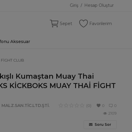
Giriş
Hesap Oluştur
/
Sepet
Favorilerim
fonu Aksesuar
İ FİGHT CLUB
kışlı Kumaştan Muay Thai
OKS KİCKBOKS MUAY THAİ FİGHT
ALZ.SAN.TİC.LTD.ŞTİ.
(0)
0
0
2109
Soru Sor